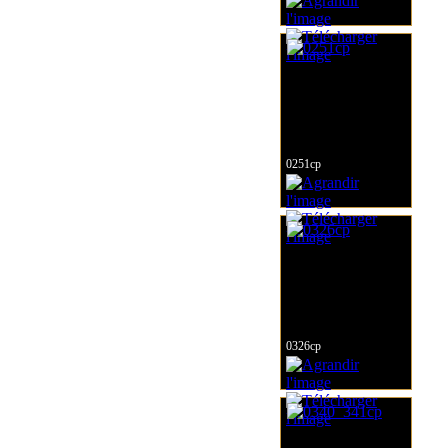
0251cp
0326cp