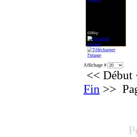
0390cp
Affichage #
<<
Début
Fin
>>
Pa
P