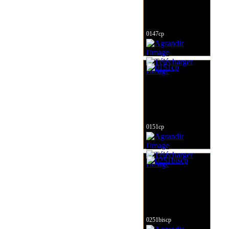
0147cp
0151cp
0251biscp