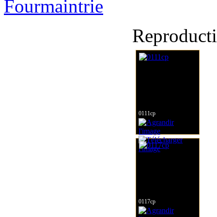
Reproducti
0111cp
0117cp