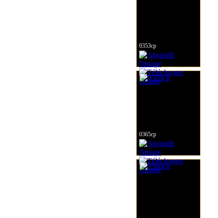
0353cp
0365cp