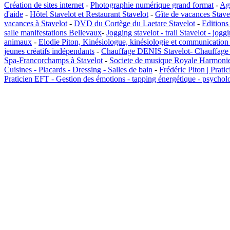
Création de sites internet
-
Photographie numérique grand format
-
Ag
d'aide
-
Hôtel Stavelot et Restaurant Stavelot
-
Gîte de vacances Stave
vacances à Stavelot
-
DVD du Cortège du Laetare Stavelot
-
Editions
salle manifestations Bellevaux
-
Jogging stavelot - trail Stavelot - jogg
animaux
-
Elodie Piton, Kinésiologue, kinésiologie et communication
jeunes créatifs indépendants
-
Chauffage DENIS Stavelot- Chauffage A
Spa-Francorchamps à Stavelot
-
Societe de musique Royale Harmonie
Cuisines - Placards - Dressing - Salles de bain
-
Frédéric Piton | Prati
Praticien EFT - Gestion des émotions - tapping énergétique - psycholo